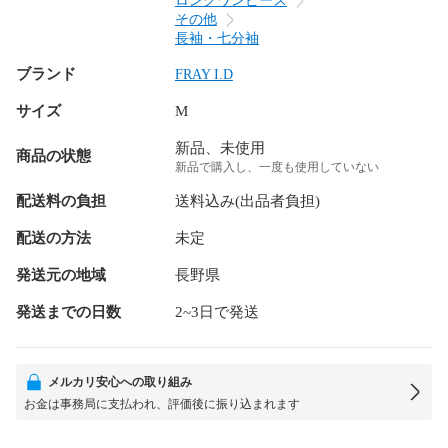
ロングワンピース
その他
長袖・七分袖
ブランド
FRAY I.D
サイズ
M
新品、未使用
商品の状態
新品で購入し、一度も使用していない
配送料の負担
送料込み(出品者負担)
配送の方法
未定
発送元の地域
長野県
発送までの日数
2~3日で発送
メルカリ安心への取り組み
お金は事務局に支払われ、評価後に振り込まれます