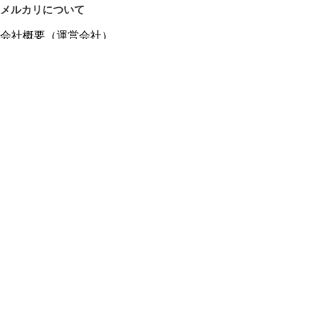
メルカリについて
会社概要（運営会社）
採用情報
プレスリリース
公式ブログ
プレスキット
メルカリUS
メルカリShops
m department（エムデパ）
ヘルプ
ヘルプセンター（ガイド・お問い合わせ）
メルカリShopsでショップを開設する
メルカリShops ショップ管理画面にログイン
メルカリShops出店者向けガイド
お問い合わせ一覧
フリーワードから商品をさがす
プライバシーと利用規約
メルカリ利用規約
メルカリShops利用規約