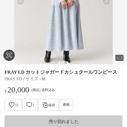
1
/
5
FRAY I.D カットジャガードカシュクールワンピース
 / 
FRAY I.D
サイズ
 : 
M
20,000
(税込) 送料込み
¥
通報
15
2
保存
売り切れました