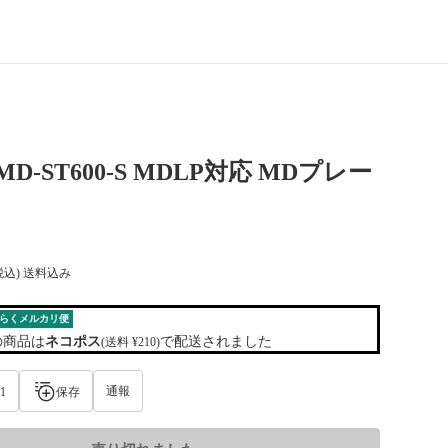
 MD-ST600-S MDLP対応 MDプレー
税込) 送料込み
らくメルカリ便
の商品は
ネコポス
で配送されました
(送料 ¥210)
通報
1
保存