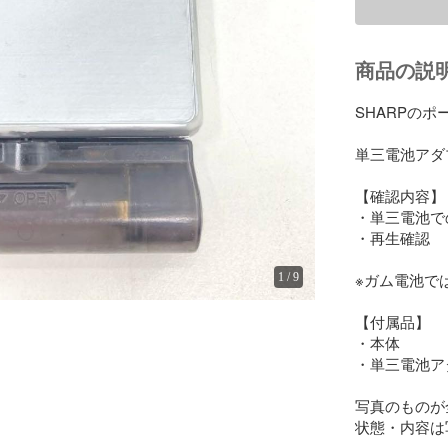
商品の説
SHARPのポ
単三電池アダ
【確認内容】

・単三電池で
・再生確認

※ガム電池で
1
/
9
【付属品】

・本体

・単三電池ア
写真のものが
状態・内容は