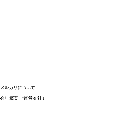
メルカリについて
会社概要（運営会社）
採用情報
プレスリリース
公式ブログ
プレスキット
メルカリUS