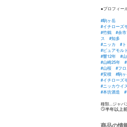
●プロフィー
#駒ヶ岳
#イチローズ
#竹鶴
#余市
ス
#知多
#ニッカ
#
#ピュアモル
#響12年
#山
#山崎25年
#山桜
#フ
#安積
#駒ヶ
#イチローズ
#ニッカウイ
#本坊酒造
種類...ジャ
半年以上
商品の情