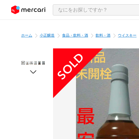
ンツにスキップ
ホーム
小正醸造
食品・飲料・酒
飲料・酒
ウイスキー