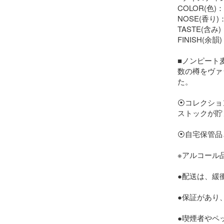
COLOR(色
NOSE(香り
TASTE(含
FINISH(
■ノンピート
数の樽をヴァ
た。

⦿コレクショ
ストックが貯
⦿自宅保管品
※アルコール
●配送は、緩
●保証があり
●喫煙者やペ