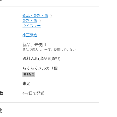
食品・飲料・酒
飲料・酒
ウイスキー
小正醸造
新品、未使用
新品で購入し、一度も使用していない
送料込み(出品者負担)
らくらくメルカリ便
匿名配送
未定
数
4~7日で発送
徴