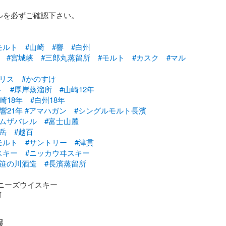
ルを必ずご確認下さい。

モルト
#山崎
#響
#白州
#宮城峡
#三郎丸蒸留所
#モルト
#カスク
#マル
トリス
#かのすけ
ト
#厚岸蒸溜所
#山崎12年
崎18年
#白州18年
#響21年
#アマハガン
#シングルモルト長濱
ロムザバレル
#富士山麓
岳
#越百
モルト
#サントリー
#津貫
スキー
#ニッカウヰスキー
#笹の川酒造
#長濱蒸留所
パニーズウイスキー
前
報