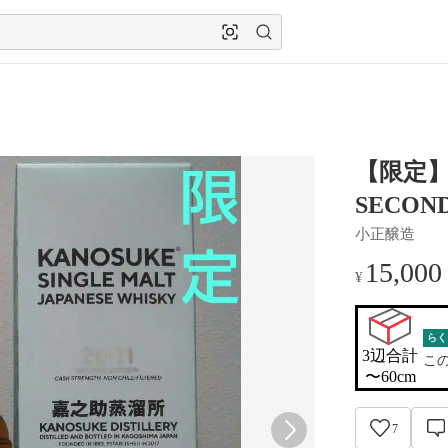
【限定】
SECOND
小正醸造
15,000
¥
らく
3辺合計

こ
〜60cm
7