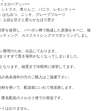
)：イエローアンバー

)：シトラス、青りんご、バニラ、レモンティー

み)：はちみつ、ニッキ、グレープフルーツ

余韻)：上品な甘さと柔らかなほろ苦さ

麦芽を使用し、バーボン樽で熟成した原酒をキーに、複
ッティング、カスクストレングスでボトリングしまし
ン整理のため、出品しております。

まりすぎて置き場所がなくなってしまいました。

となります。縦置きで冷暗所に保管してます。

品の為未成年の方のご購入はご遠慮下さい。

衝材を巻いて、配送箱にいれて発送致します。

、匿名配送のメルカリ便での発送です。

ットはおりません。
