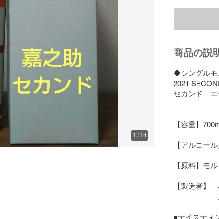
商品の説
◆シングルモ
2021 SECOND 
セカンド　エ
【容量】700ml
1
/
14
【アルコール度
【原料】モルト
【製造者】　
　　　　　　
■テイスティン