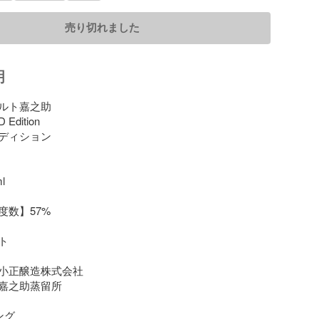
売り切れました
明
ルト嘉之助

Edition

ディション



数】57%



小正醸造株式会社

嘉之助蒸留所

グ
