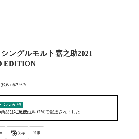
シングルモルト嘉之助2021
 EDITION
(税込) 送料込み
らくメルカリ便
の商品は
宅急便
で配送されました
(送料 ¥750)
通報
8
保存