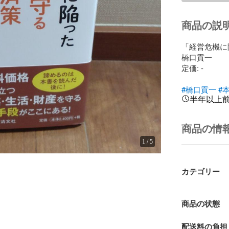
商品の説
「経営危機に
橋口貢一

定価: -

#橋口貢一
#
半年以上
商品の情
1
/
5
カテゴリー
商品の状態
配送料の負担