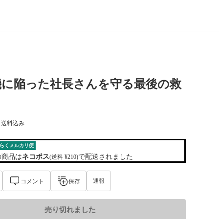
機に陥った社長さんを守る最後の救
) 送料込み
らくメルカリ便
の商品は
ネコポス
で配送されました
(送料 ¥210)
通報
コメント
保存
売り切れました