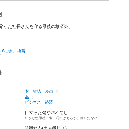
明
陥った社長さんを守る最後の救済策」

本
#社会／経営
前
報
本・雑誌・漫画
本
ビジネス・経済
目立った傷や汚れなし
細かな使用感・傷・汚れはあるが、目立たない
送料込み(出品者負担)