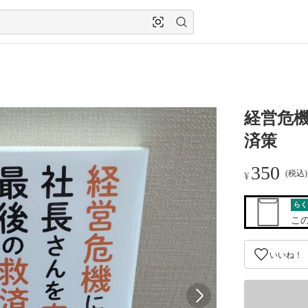
経営危
済策
350
(税込
¥
らく
こ
いいね！