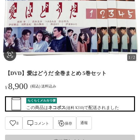
1
/
2
【DVD】愛はどうだ 全巻まとめ 5巻セット
8,900
(税込) 送料込み
¥
らくらくメルカリ便
この商品は
ネコポス
で配送されました
(送料 ¥210)
通報
8
コメント
保存