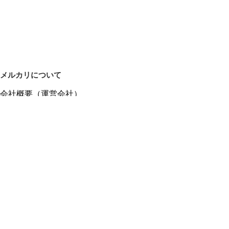
メルカリについて
会社概要（運営会社）
採用情報
プレスリリース
公式ブログ
プレスキット
メルカリUS
メルカリShops
m department（エムデパ）
ヘルプ
ヘルプセンター（ガイド・お問い合わせ）
メルカリShopsでショップを開設する
メルカリShops ショップ管理画面にログイン