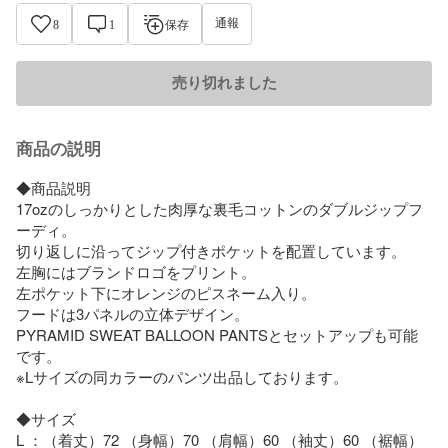
通報
8
1
保存
売り切れました
商品の説明
◆商品説明 

17ozのしっかりとした肉厚な裏毛コットンのダブルジップフ
ーディ。

切り返しに沿ってジップ付きポケットを配置しています。

左胸にはブランドロゴをプリント。

左ポケット下にオレンジのピスネーム入り。

フードは3パネルの立体デザイン。

PYRAMID SWEAT BALLOON PANTSとセットアップも可能
です。

※Lサイズの同カラーのパンツ出品しております。

◆サイズ

L ：（着丈）72 （身幅）70 （肩幅）60 （袖丈）60 （裾幅）