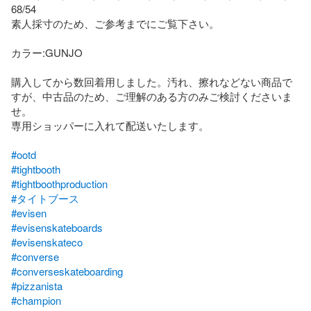
68/54

素人採寸のため、ご参考までにご覧下さい。

カラー:GUNJO

購入してから数回着用しました。汚れ、擦れなどない商品で
すが、中古品のため、ご理解のある方のみご検討くださいま
せ。

専用ショッパーに入れて配送いたします。

#ootd
#tightbooth
#tightboothproduction
#タイトブース
#evisen
#evisenskateboards
#evisenskateco
#converse
#converseskateboarding
#pizzanista
#champion