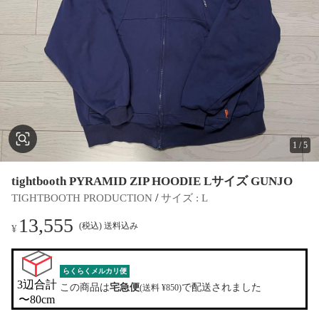
1
/
5
tightbooth PYRAMID ZIP HOODIE Lサイズ GUNJO
 / 
TIGHTBOOTH PRODUCTION
サイズ
 : 
L
13,555
(税込) 送料込み
¥
らくらくメルカリ便
3辺合計

この商品は
宅急便
で配送されました
(送料 ¥850)
〜80cm