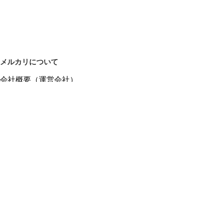
メルカリについて
会社概要（運営会社）
採用情報
プレスリリース
公式ブログ
プレスキット
メルカリUS
メルカリShops
m department（エムデパ）
ヘルプ
ヘルプセンター（ガイド・お問い合わせ）
メルカリShopsでショップを開設する
メルカリShops ショップ管理画面にログイン
メルカリShops出店者向けガイド