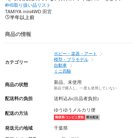
#HS取り扱い品リスト
TAMIYA mini4WD 田宮
半年以上前
商品の情報
ホビー・楽器・アート
模型・プラモデル
カテゴリー
自動車
ミニ四駆
新品、未使用
商品の状態
新品で購入し、一度も使用していない
配送料の負担
送料込み(出品者負担)
ゆうゆうメルカリ便
配送の方法
郵便局/コンビニ受取
匿名配送
発送元の地域
千葉県