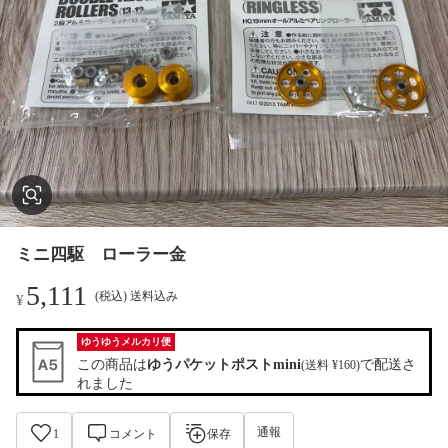
ミニ四駆 ローラー金
5,111
(税込) 送料込み
¥
ゆうゆうメルカリ便
この商品は
ゆうパケットポストmini
で配送さ
(送料 ¥160)
れました
通報
1
コメント
保存