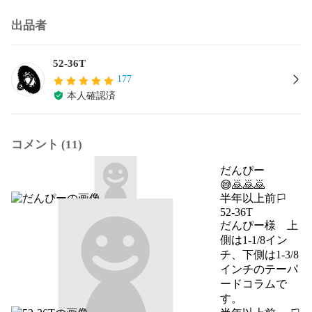
出品者
52-36T
177
本人確認済
コメント (11)
だんぴー
😅🙇🙇🙇
半年以上前
報告する
52-36T
だんぴー様　上
側は1-1/8イン
チ、下側は1-3/8
インチのテーパ
ードコラムで
す。