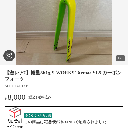
1
/
6
【激レア❗️】軽量361g S-WORKS Tarmac SL5 カーボン
フォーク
SPECIALIZED
8,000
(税込) 送料込み
¥
らくらくメルカリ便
3辺合計

この商品は
宅急便
で配送されました
(送料 ¥1200)
〜120cm