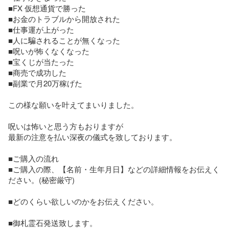
■FX 仮想通貨で勝った

■お金のトラブルから開放された

■仕事運が上がった

■人に騙されることが無くなった

■呪いが怖くなくなった

■宝くじが当たった

■商売で成功した

■副業で月20万稼げた

この様な願いを叶えてまいりました。

呪いは怖いと思う方もおりますが

最新の注意を払い深夜の儀式を致しております。

■ご購入の流れ

■ご購入の際、【名前・生年月日】などの詳細情報をお伝えく
ださい。(秘密厳守)

■どのくらい欲しいのかをお伝えください。

■御札霊石発送致します。
