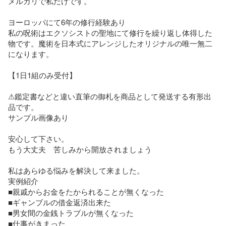
メルカリで私だけです。

ヨーロッパにて6年の修行経験あり

私の呪術はエクソシストの聖地にて修行を繰り返し体得した
物です。魔術を日本式にアレンジしたオリジナルの唯一無二
になります。

【1日1組のみ受付】

⚠︎鑑定書などと違い直筆の御札を商品として発送する有形出
品です。

サンプル画像あり　

安心して下さい。

もう大丈夫　苦しみから開放されましょう

私はあらゆる悩みを解決して来ました。

実例紹介

■親戚からお金をたかられることが無くなった

■ギャンブルの借金返済出来た

■男女間の金銭トラブルが無くなった

■仕事がきまった
