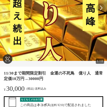
1
/
11
11/30まで期間限定割引 金運の不死鳥 億り人 通常
定価10万円→30000円
30,000
(税込) 送料込み
¥
らくらくメルカリ便
この商品は
ネコポス
で配送されました
(送料 ¥210)