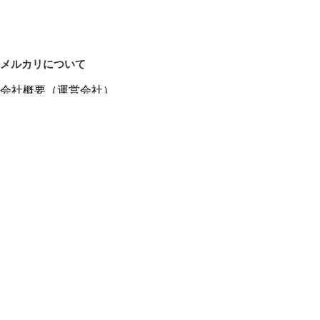
メルカリについて
会社概要（運営会社）
採用情報
プレスリリース
公式ブログ
プレスキット
メルカリUS
メルカリShops
m department（エムデパ）
ヘルプ
ヘルプセンター（ガイド・お問い合わせ）
メルカリShopsでショップを開設する
メルカリShops ショップ管理画面にログイン
メルカリShops出店者向けガイド
お問い合わせ一覧
フリーワードから商品をさがす