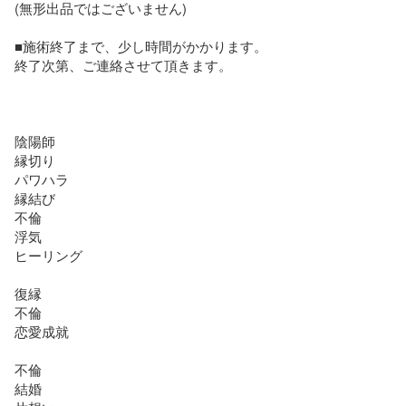
(無形出品ではございません)

■施術終了まで、少し時間がかかります。

終了次第、ご連絡させて頂きます。

陰陽師

縁切り

パワハラ

縁結び

不倫

浮気

ヒーリング

復縁　

不倫　

恋愛成就

不倫　

結婚
