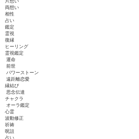
片想い　

両想い　

相性　

占い　

鑑定　

霊視　

復縁　

ヒーリング　

霊視鑑定  

 運命 

 前世 

 パワーストーン

 遠距離恋愛  

縁結び 

 思念伝達  

チャクラ

 オーラ鑑定 

心霊

波動修正 

祈祷 

呪詛 

占い  
