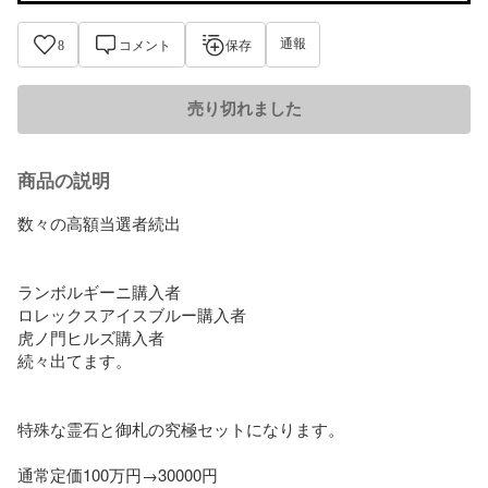
通報
8
コメント
保存
売り切れました
商品の説明
数々の高額当選者続出

ランボルギーニ購入者

ロレックスアイスブルー購入者

虎ノ門ヒルズ購入者

続々出てます。

特殊な霊石と御札の究極セットになります。

通常定価100万円→30000円
