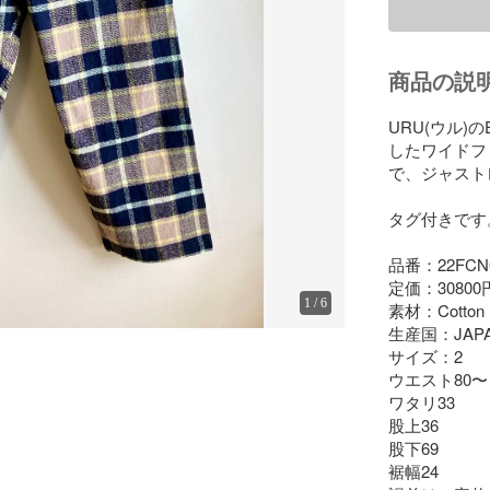
商品の説
URU(ウル)の
したワイドフ
で、ジャスト
タグ付きです。
品番：22FCN0
定価：30800円
1
/
6
素材：Cotton 
生産国：JAPA
サイズ：2 

ウエスト80
ワタリ33

股上36

股下69

裾幅24
