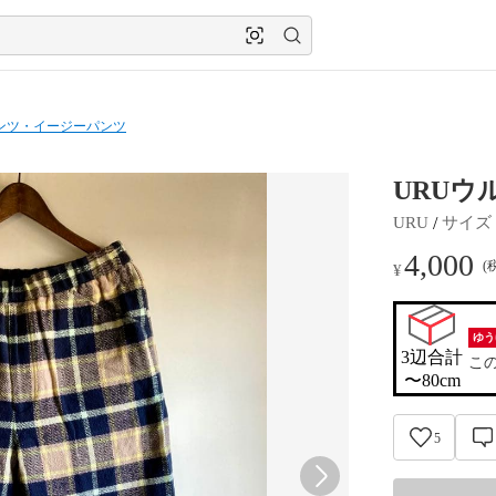
ンツ・イージーパンツ
URUウル
 / 
URU
サイズ
 
4,000
(
¥
ゆう
3辺合計

こ
〜80cm
5