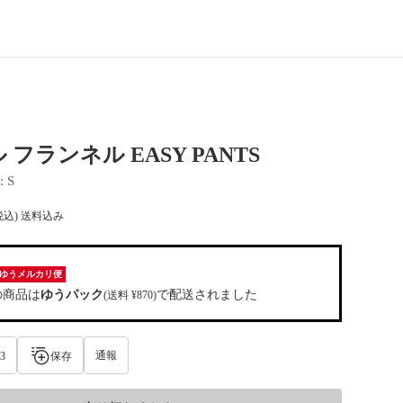
 フランネル EASY PANTS
: 
S
税込) 送料込み
ゆうメルカリ便
の商品は
ゆうパック
で配送されました
(送料 ¥870)
通報
3
保存