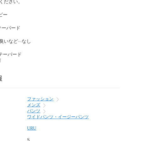
ください。

ビー

テーパード

いなど···なし

·テーパード
前
報
ファッション
メンズ
パンツ
ワイドパンツ・イージーパンツ
URU
S