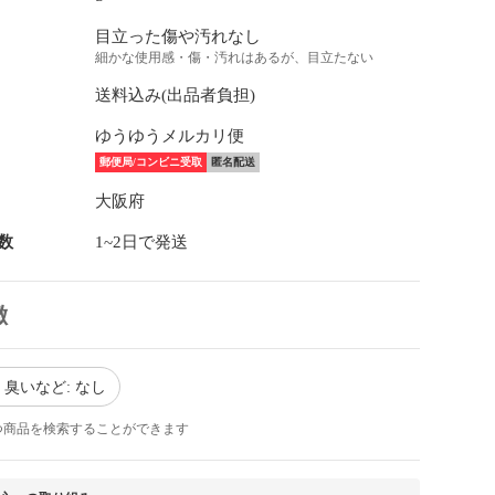
目立った傷や汚れなし
細かな使用感・傷・汚れはあるが、目立たない
送料込み(出品者負担)
ゆうゆうメルカリ便
郵便局/コンビニ受取
匿名配送
大阪府
数
1~2日で発送
徴
臭いなど: なし
つ商品を検索することができます