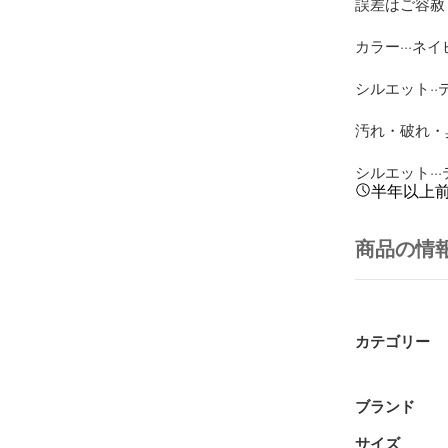
誤差はご容赦
カラー···ネイ
シルエット··
汚れ・破れ・臭
シルエット··
半年以上
商品の情
カテゴリー
ブランド
サイズ