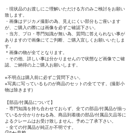
・現状品のお渡しにご理解いただける方のみご検討をお願い
致します。

・画像はデジカメ撮影の為、見えにくい部分もご座います
が、ご購入の際には画像を必ずご確認下さい。

・当方、プロ・専門知識が無い為、質問に答えられない事が
ありますので画像にてご判断、ご購入宜しくお願いいたしま
す。

＊画像の物が全てとなります。

・その他、詳しい事は分かりませんので状態など画像でご確
認、ご納得の上ご購入お願いします。

※不明点は購入前に必ずご質問下さい。

※写真に写っているものが商品のセットの全てです。(撮影小
物は除きます)

【部品/付属品について】

・専門知識を持ち合わせておらず、全ての部品/付属品が揃っ
ているか分かりかねる為、商品到着後の部品/付属品欠品等に
よるクレームはお受け致しません。予めご了承下さい。

・全ての付属品が純正か不明です。
5か月前