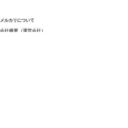
メルカリについて
会社概要（運営会社）
採用情報
プレスリリース
公式ブログ
プレスキット
メルカリUS
メルカリShops
m department（エムデパ）
ヘルプ
ヘルプセンター（ガイド・お問い合わせ）
メルカリShopsでショップを開設する
メルカリShops ショップ管理画面にログイン
メルカリShops出店者向けガイド
お問い合わせ一覧
フリーワードから商品をさがす
プライバシーと利用規約