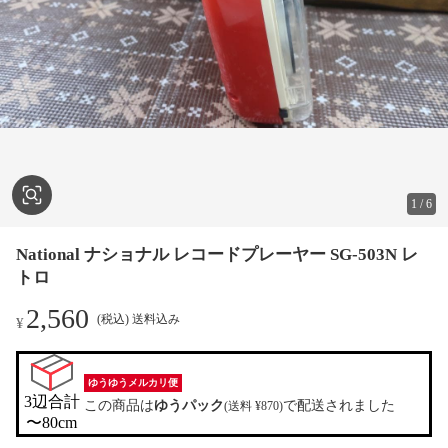
1
/
6
National ナショナル レコードプレーヤー SG-503N レ
トロ
2,560
(税込) 送料込み
¥
ゆうゆうメルカリ便
3辺合計

この商品は
ゆうパック
で配送されました
(送料 ¥870)
〜80cm