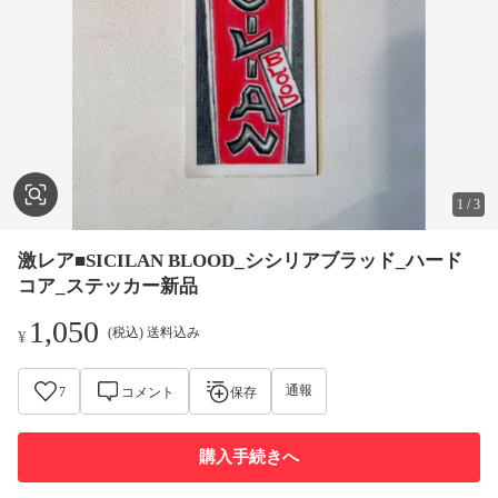
1
/
3
激レア■SICILAN BLOOD_シシリアブラッド_ハード
コア_ステッカー新品
1,050
(税込) 送料込み
¥
通報
7
コメント
保存
購入手続きへ