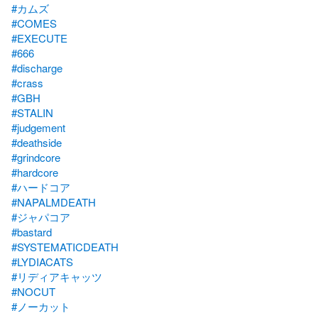
#カムズ
#COMES
#EXECUTE
#666
#discharge
#crass
#GBH
#STALIN
#judgement
#deathside
#grindcore
#hardcore
#ハードコア
#NAPALMDEATH
#ジャパコア
#bastard
#SYSTEMATICDEATH
#LYDIACATS
#リディアキャッツ
#NOCUT
#ノーカット