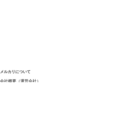
メルカリについて
会社概要（運営会社）
採用情報
プレスリリース
公式ブログ
プレスキット
メルカリUS
メルカリShops