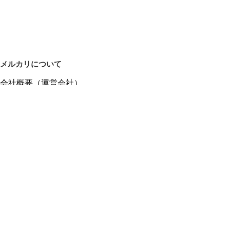
メルカリについて
会社概要（運営会社）
採用情報
プレスリリース
公式ブログ
プレスキット
メルカリUS
メルカリShops
m department（エムデパ）
ヘルプ
ヘルプセンター（ガイド・お問い合わせ）
メルカリShopsでショップを開設する
メルカリShops ショップ管理画面にログイン
メルカリShops出店者向けガイド