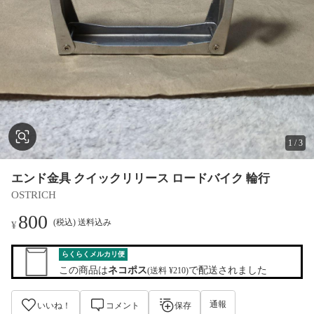
1
/
3
エンド金具 クイックリリース ロードバイク 輪行
OSTRICH
800
(税込) 送料込み
¥
らくらくメルカリ便
この商品は
ネコポス
で配送されました
(送料 ¥210)
通報
いいね！
コメント
保存