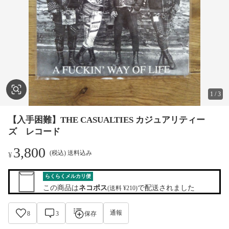
1
/
3
【入手困難】THE CASUALTIES カジュアリティー
ズ レコード
3,800
(税込) 送料込み
¥
らくらくメルカリ便
この商品は
ネコポス
で配送されました
(送料 ¥210)
通報
8
3
保存