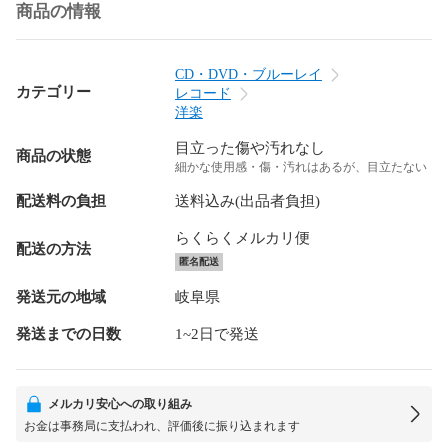
商品の情報
CD・DVD・ブルーレイ
カテゴリー
レコード
洋楽
目立った傷や汚れなし
商品の状態
細かな使用感・傷・汚れはあるが、目立たない
配送料の負担
送料込み(出品者負担)
らくらくメルカリ便
配送の方法
匿名配送
発送元の地域
岐阜県
発送までの日数
1~2日で発送
メルカリ安心への取り組み
お金は事務局に支払われ、評価後に振り込まれます