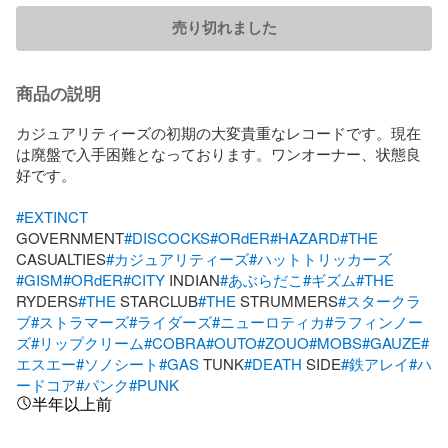
売り切れました
商品の説明
カジュアリティーズの初期の大変貴重なレコードです。現在
は廃盤で入手困難となっております。ワンオーナー、状態良
好です。

#EXTINCT
GOVERNMENT
#DISCOCKS
#ORdER
#HAZARD
#THE
CASUALTIES
#カジュアリティーズ
#ハットトリッカーズ
#GISM
#ORdER
#CITY
 INDIAN
#あぶらだこ
#ギズム
#THE
RYDERS
#THE
 STARCLUB
#THE
 STRUMMERS
#スタークラ
ブ
#ストラマーズ
#ライダーズ
#ニューロティカ
#ラフィンノー
ズ
#リップクリーム
#COBRA
#OUTO
#ZOUO
#MOBS
#GAUZE
#
エスエー
#ソノシート
#GAS
 TUNK
#DEATH
 SIDE
#鉄アレイ
#ハ
ードコア
#パンク
#PUNK
半年以上前