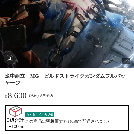
1
/
3
途中組立 MG ビルドストライクガンダムフルパッ
ケージ
8,600
(税込) 送料込み
¥
らくらくメルカリ便
3辺合計

この商品は
宅急便
で配送されました
(送料 ¥1050)
〜100cm