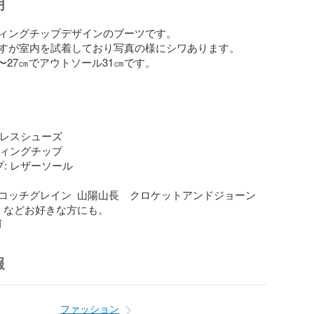
明
ィングチップデザインのブーツです。

すが室内を試着しており写真の様にシワあります。

5〜27㎝でアウトソール31㎝です。

ドレスシューズ

ウィングチップ

: レザーソール

コッチグレイン  山陽山長　クロケットアンドジョーン
  などお好きな方にも。
前
報
ファッション