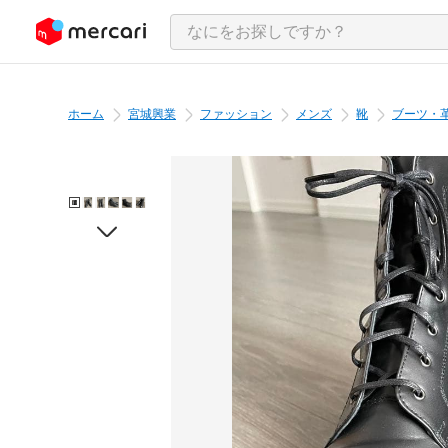
ンツにスキップ
ホーム
宮城興業
ファッション
メンズ
靴
ブーツ・