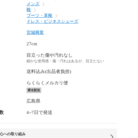
メンズ
靴
ブーツ・革靴
ドレス・ビジネスシューズ
宮城興業
27cm
目立った傷や汚れなし
細かな使用感・傷・汚れはあるが、目立たない
送料込み(出品者負担)
らくらくメルカリ便
匿名配送
広島県
数
4~7日で発送
心への取り組み