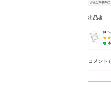
お金は事務局に
出品者
(๑˃̵
コメント (