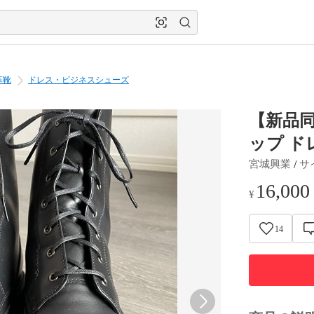
革靴
ドレス・ビジネスシューズ
【新品同
ップ ド
 / 
宮城興業
サ
16,000
¥
14