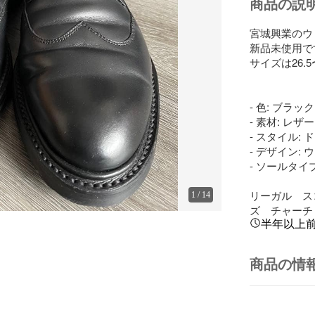
商品の説
宮城興業のウ
新品未使用で
サイズは26.
- 色: ブラック

- 素材: レザー

- スタイル: 
- デザイン: 
- ソールタイプ
リーガル　ス
1
/
14
ズ　チャーチ
半年以上
商品の情