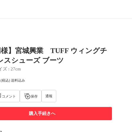
様】宮城興業 TUFF ウィングチ
レスシューズ ブーツ
イズ
 : 
27cm
(税込) 送料込み
通報
コメント
保存
購入手続きへ