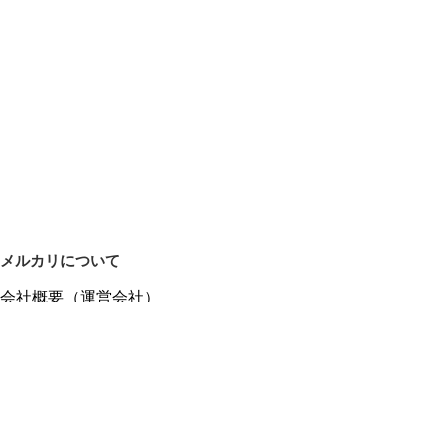
メルカリについて
会社概要（運営会社）
採用情報
プレスリリース
公式ブログ
プレスキット
メルカリUS
メルカリShops
m department（エムデパ）