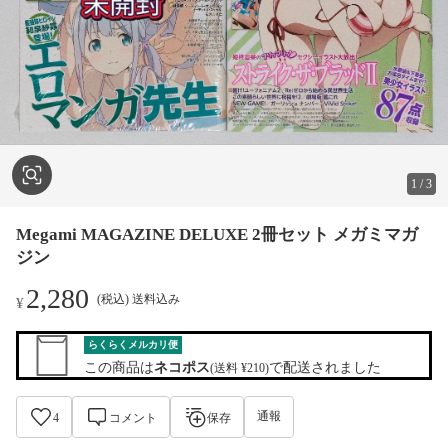
1
/
3
Megami MAGAZINE DELUXE 2冊セット メガミマガ
ジン
2,280
(税込) 送料込み
¥
らくらくメルカリ便
この商品は
ネコポス
で配送されました
(送料 ¥210)
通報
4
コメント
保存