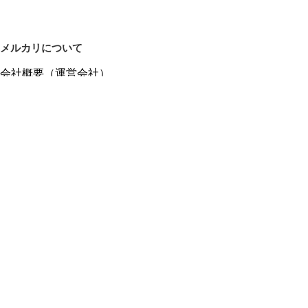
メルカリについて
会社概要（運営会社）
採用情報
プレスリリース
公式ブログ
プレスキット
メルカリUS
メルカリShops
m department（エムデパ）
ヘルプ
ヘルプセンター（ガイド・お問い合わせ）
メルカリShopsでショップを開設する
メルカリShops ショップ管理画面にログイン
メルカリShops出店者向けガイド
お問い合わせ一覧
フリーワードから商品をさがす
プライバシーと利用規約