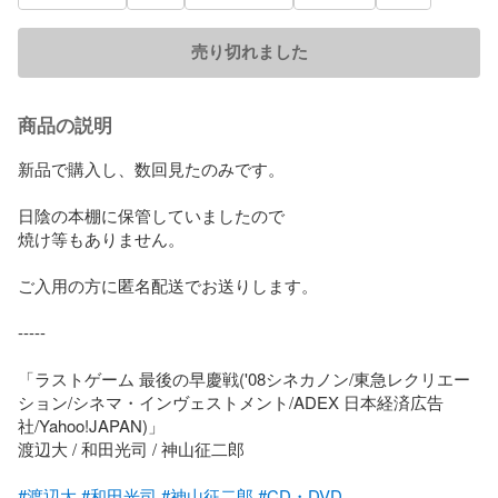
売り切れました
商品の説明
新品で購入し、数回見たのみです。

日陰の本棚に保管していましたので

焼け等もありません。

ご入用の方に匿名配送でお送りします。

-----

「ラストゲーム 最後の早慶戦('08シネカノン/東急レクリエー
ション/シネマ・インヴェストメント/ADEX 日本経済広告
社/Yahoo!JAPAN)」

渡辺大 / 和田光司 / 神山征二郎

#渡辺大
#和田光司
#神山征二郎
#CD・DVD