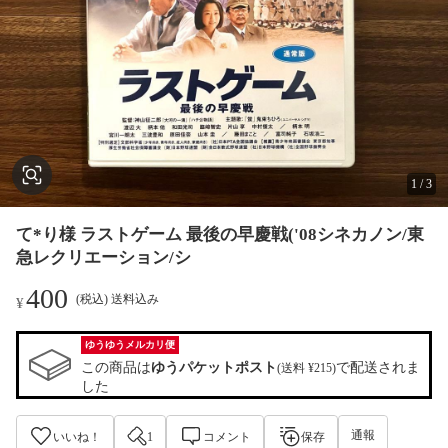
1
/
3
て*り様 ラストゲーム 最後の早慶戦('08シネカノン/東
急レクリエーション/シ
400
(税込) 送料込み
¥
ゆうゆうメルカリ便
この商品は
ゆうパケットポスト
で配送されま
(送料 ¥215)
した
通報
いいね！
1
コメント
保存