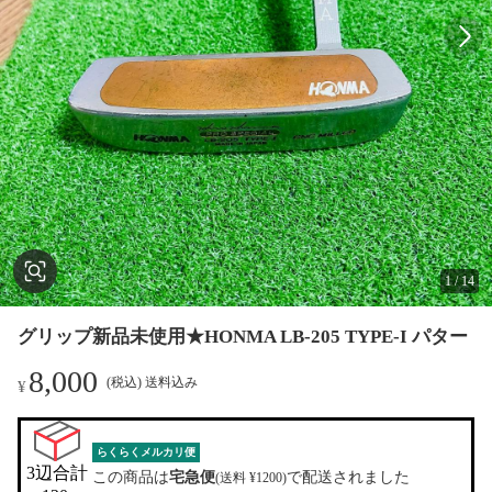
1
/
14
グリップ新品未使用★HONMA LB-205 TYPE-I パター
8,000
(税込) 送料込み
¥
らくらくメルカリ便
3辺合計

この商品は
宅急便
で配送されました
(送料 ¥1200)