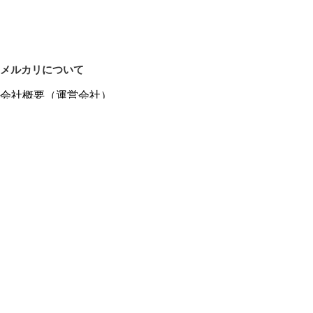
メルカリについて
会社概要（運営会社）
採用情報
プレスリリース
公式ブログ
プレスキット
メルカリUS
メルカリShops
m department（エムデパ）
ヘルプ
ヘルプセンター（ガイド・お問い合わせ）
メルカリShopsでショップを開設する
メルカリShops ショップ管理画面にログイン
メルカリShops出店者向けガイド
お問い合わせ一覧
フリーワードから商品をさがす