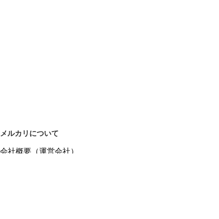
メルカリについて
会社概要（運営会社）
採用情報
プレスリリース
公式ブログ
プレスキット
メルカリUS
メルカリShops