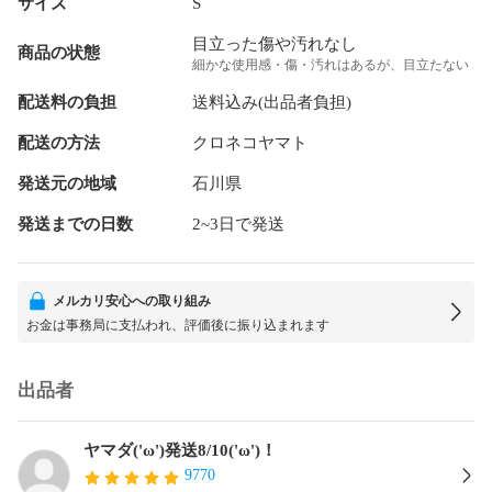
サイズ
S
目立った傷や汚れなし
商品の状態
細かな使用感・傷・汚れはあるが、目立たない
配送料の負担
送料込み(出品者負担)
配送の方法
クロネコヤマト
発送元の地域
石川県
発送までの日数
2~3日で発送
メルカリ安心への取り組み
お金は事務局に支払われ、評価後に振り込まれます
出品者
ヤマダ('ω')発送8/10('ω')！
9770