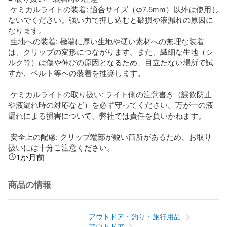
 ケミカルライトの装着: 適合サイズ（φ7.5mm）以外は使用し
ないでください。強い力で押し込むと破損や液漏れの原因に
なります。

 生地への装着: 極端に厚い生地や硬い素材への無理な装着
は、クリップの変形につながります。また、繊細な生地（シ
ルク等）は傷や伸びの原因となるため、目立たない場所で試
すか、ベルト等への装着を推奨します。

 ケミカルライトの取り扱い: ライト側の注意書き（誤飲防止
や液漏れ時の対応など）を必ず守ってください。万が一の液
漏れによる損害について、弊社では責任を負いかねます。

 安全上の配慮: クリップ端部が鋭い箇所があるため、お取り
扱いには十分ご注意ください。
1か月前
商品の情報
アウトドア・釣り・旅行用品
アウトドア