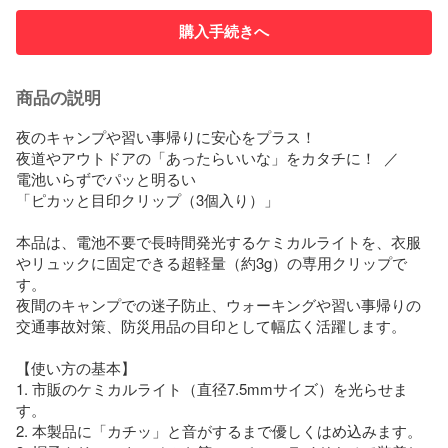
購入手続きへ
商品の説明
夜のキャンプや習い事帰りに安心をプラス！

夜道やアウトドアの「あったらいいな」をカタチに！  ／

電池いらずでパッと明るい

「ピカッと目印クリップ（3個入り）」

本品は、電池不要で長時間発光するケミカルライトを、衣服
やリュックに固定できる超軽量（約3g）の専用クリップで
す。

夜間のキャンプでの迷子防止、ウォーキングや習い事帰りの
交通事故対策、防災用品の目印として幅広く活躍します。

【使い方の基本】

1. 市販のケミカルライト（直径7.5mmサイズ）を光らせま
す。

2. 本製品に「カチッ」と音がするまで優しくはめ込みます。
