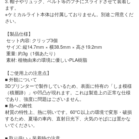
3. 帽子やリュック、ベルト等のフチにスライドさせて装着し
ます。

※ケミカルライト本体は付属しておりません。別途ご用意くだ
さい。

【製品仕様】

 セット内容: クリップ3個

 サイズ: 縦14.7mm × 横38.5mm × 高さ19.2mm

 重量: 約3g（1個あたり）

 素材: 植物由来の環境に優しいPLA樹脂

【ご使用上の注意点】

■ 外観について

3Dプリンターで製作しているため、表面に特有の「しま模様
（積層跡）」や凹凸が現れます。これは製造上の正常な仕様
であり、強度に問題はございません。

■ 熱への耐性

材質の特性上、熱に弱いです。60℃以上の環境で変形・破損
するため、夏場の車内、直射日光下、火気のそばには置かな
いでください。

■ 取り扱い・装着時の注意
