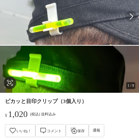
1
/
9
ピカッと目印クリップ（3個入り）
1,020
(税込) 送料込み
¥
通報
いいね！
コメント
保存