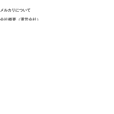
メルカリについて
会社概要（運営会社）
採用情報
プレスリリース
公式ブログ
プレスキット
メルカリUS
メルカリShops
m department（エムデパ）
ヘルプ
ヘルプセンター（ガイド・お問い合わせ）
メルカリShopsでショップを開設する
メルカリShops ショップ管理画面にログイン
メルカリShops出店者向けガイド
お問い合わせ一覧
フリーワードから商品をさがす
プライバシーと利用規約
メルカリ利用規約