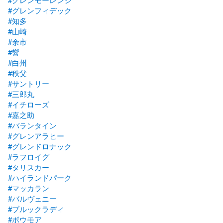
#グレンフィデック
#知多
#山崎
#余市
#響
#白州
#秩父
#サントリー
#三郎丸
#イチローズ
#嘉之助
#バランタイン
#グレンアラヒー
#グレンドロナック
#ラフロイグ
#タリスカー
#ハイランドパーク
#マッカラン
#バルヴェニー
#ブルックラディ
#ボウモア