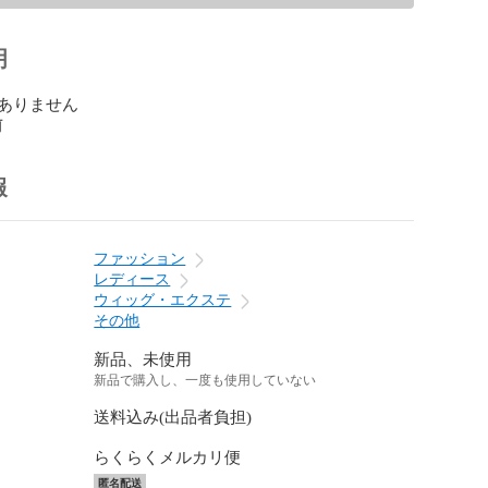
明
ありません
前
報
ファッション
レディース
ウィッグ・エクステ
その他
新品、未使用
新品で購入し、一度も使用していない
送料込み(出品者負担)
らくらくメルカリ便
匿名配送