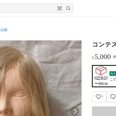
その他
コンテ
5,000
(
¥
らく
3辺合計

こ
〜60cm
7