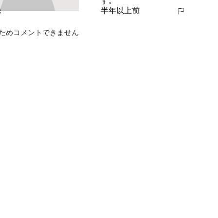
す。
半年以上前
報告する
ためコメントできません