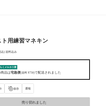
スト用練習マネキン
税込) 送料込み
らくメルカリ便
の商品は
宅急便
で配送されました
(送料 ¥750)
通報
9
保存
売り切れました