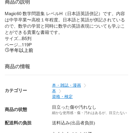
商品の説明
Magic60 数学問題集 レベルH（日本語英語併記）です。内容
は中学卒業〜高校１年程度。日本語と英語が併記されている
ので、数学の学習と同時に数学の英語表現についても学ぶこ
とができる貴重な書籍です。

サイズ...B5判

ページ...119P
半年以上前
商品の情報
本・雑誌・漫画
カテゴリー
本
資格・検定
目立った傷や汚れなし
商品の状態
細かな使用感・傷・汚れはあるが、目立たない
配送料の負担
送料込み(出品者負担)