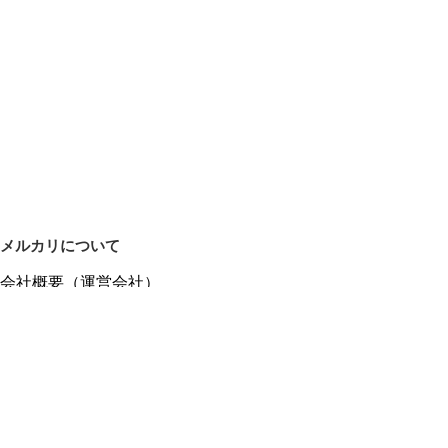
メルカリについて
会社概要（運営会社）
採用情報
プレスリリース
公式ブログ
プレスキット
メルカリUS
メルカリShops
m department（エムデパ）