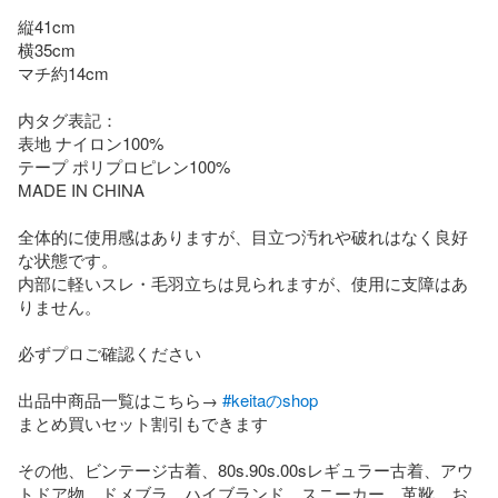
縦41cm

横35cm

マチ約14cm

内タグ表記：

表地 ナイロン100%

テープ ポリプロピレン100%

MADE IN CHINA

全体的に使用感はありますが、目立つ汚れや破れはなく良好
な状態です。

内部に軽いスレ・毛羽立ちは見られますが、使用に支障はあ
りません。

必ずプロご確認ください

出品中商品一覧はこちら→ 
#keitaのshop
まとめ買いセット割引もできます

その他、ビンテージ古着、80s.90s.00sレギュラー古着、アウ
トドア物、ドメブラ、ハイブランド、スニーカー、革靴、お