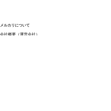
メルカリについて
会社概要（運営会社）
採用情報
プレスリリース
公式ブログ
プレスキット
メルカリUS
メルカリShops
m department（エムデパ）
ヘルプ
ヘルプセンター（ガイド・お問い合わせ）
メルカリShopsでショップを開設する
メルカリShops ショップ管理画面にログイン
メルカリShops出店者向けガイド
お問い合わせ一覧