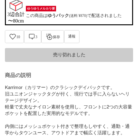
ゆうゆうメルカリ便
3辺合計

この商品は
ゆうパック
で配送されました
(送料 ¥870)
〜80cm
通報
10
3
保存
売り切れました
商品の説明
Karrimor（カリマー）のクラシックデイパックです。

旧ユニオンジャックタグが付く、現行では手に入らないヘリ
テージデザイン。

軽量で丈夫なナイロン素材を使用し、フロントに2つの大容量
ポケットを配置した実用的なモデルです。

内側にはメッシュポケット付きで整理もしやすく、通勤・通
学からタウンユース、アウトドアまで幅広く活躍します。
