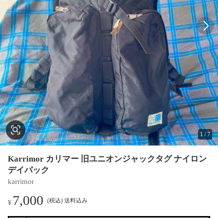
1
/
7
Karrimor カリマー 旧ユニオンジャックタグ ナイロン
デイパック
karrimor
7,000
(税込) 送料込み
¥