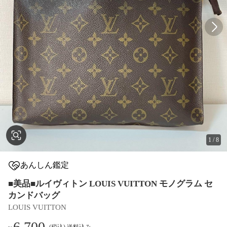
1
/
8
あんしん鑑定
■美品■ルイヴィトン LOUIS VUITTON モノグラム セ
カンドバッグ
LOUIS VUITTON
6,700
(税込) 送料込み