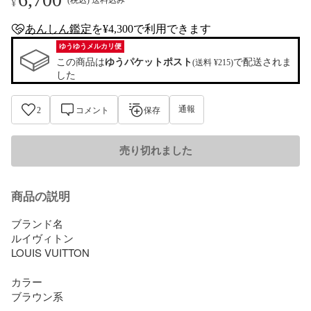
¥
あんしん鑑定
を¥4,300で利用できます
anshin-appraisal-tag
ゆうゆうメルカリ便
この商品は
ゆうパケットポスト
で配送されま
(送料 ¥215)
した
通報
2
コメント
保存
売り切れました
商品の説明
ブランド名

ルイヴィトン

LOUIS VUITTON

カラー

ブラウン系
