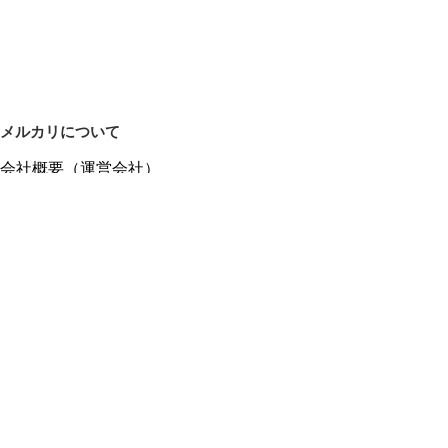
メルカリについて
会社概要（運営会社）
採用情報
プレスリリース
公式ブログ
プレスキット
メルカリUS
メルカリShops
m department（エムデパ）
ヘルプ
ヘルプセンター（ガイド・お問い合わせ）
メルカリShopsでショップを開設する
メルカリShops ショップ管理画面にログイン
メルカリShops出店者向けガイド