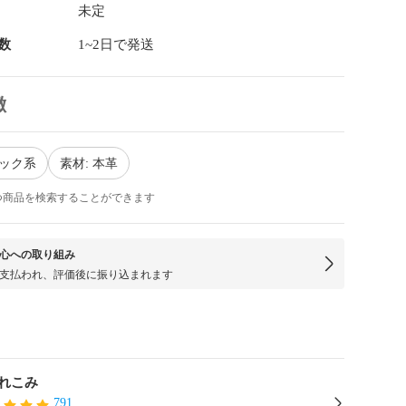
未定
数
1~2日で発送
徴
ラック系
素材: 本革
つ商品を検索することができます
心への取り組み
支払われ、評価後に振り込まれます
れこみ
791