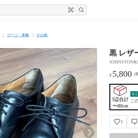
ブーツ・革靴
その他
黒 レザ
JOHNSTON&
5,800
(
¥
らく
3辺合計

こ
〜80cm
3