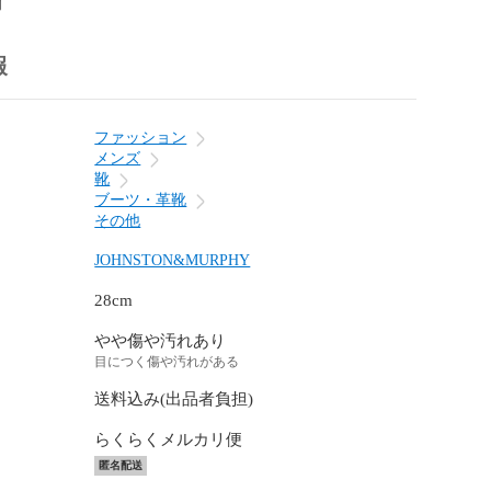
前
報
ファッション
メンズ
靴
ブーツ・革靴
その他
JOHNSTON&MURPHY
28cm
やや傷や汚れあり
目につく傷や汚れがある
送料込み(出品者負担)
らくらくメルカリ便
匿名配送