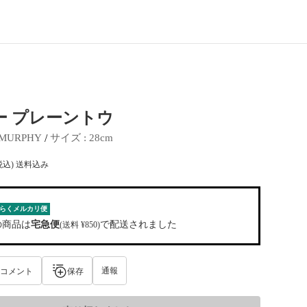
ー プレーントウ
 / 
MURPHY
サイズ
 : 
28cm
税込) 送料込み
らくメルカリ便
の商品は
宅急便
で配送されました
(送料 ¥850)
通報
コメント
保存