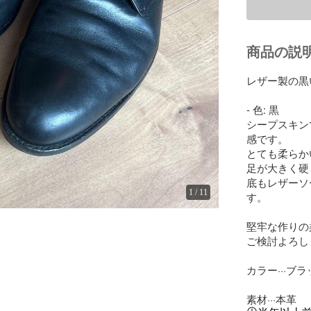
商品の説
レザー製の黒い
- 色: 黒

シープスキン
感です。

とても柔らか
足が大きく硬
底もレザーソ
1
/
11
す。

堅牢な作りの
ご検討よろし
カラー···ブラ
素材···本革