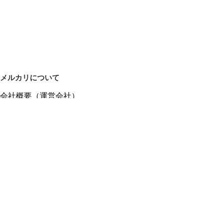
メルカリについて
会社概要（運営会社）
採用情報
プレスリリース
公式ブログ
プレスキット
メルカリUS
メルカリShops
m department（エムデパ）
ヘルプ
ヘルプセンター（ガイド・お問い合わせ）
メルカリShopsでショップを開設する
メルカリShops ショップ管理画面にログイン