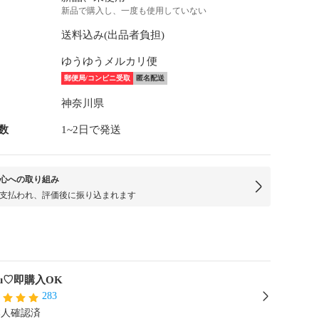
新品で購入し、一度も使用していない
送料込み(出品者負担)
ゆうゆうメルカリ便
郵便局/コンビニ受取
匿名配送
神奈川県
数
1~2日で発送
心への取り組み
支払われ、評価後に振り込まれます
mu♡即購入OK
283
本人確認済