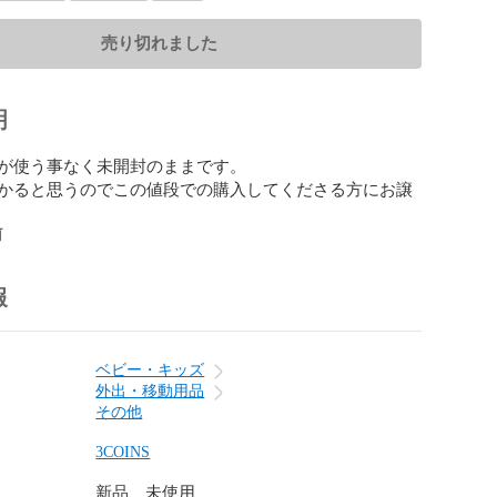
売り切れました
明
が使う事なく未開封のままです。

かると思うのでこの値段での購入してくださる方にお譲
前
報
ベビー・キッズ
外出・移動用品
その他
3COINS
新品、未使用