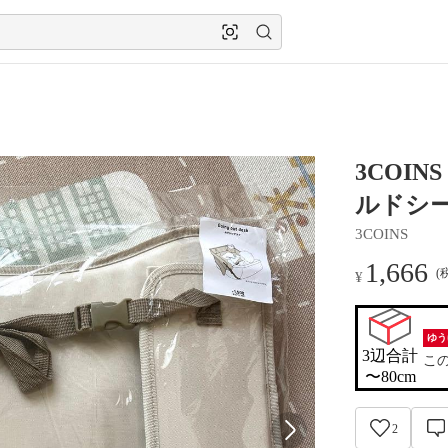
3COI
ルドシ
3COINS
1,666
(
¥
ゆう
3辺合計

こ
〜80cm
2