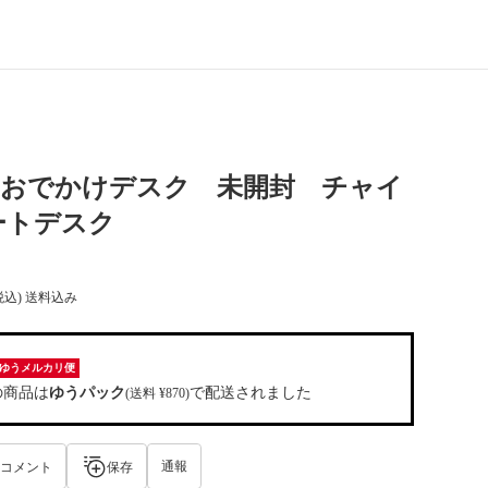
NS おでかけデスク 未開封 チャイ
ートデスク
税込) 送料込み
ゆうメルカリ便
の商品は
ゆうパック
で配送されました
(送料 ¥870)
通報
コメント
保存