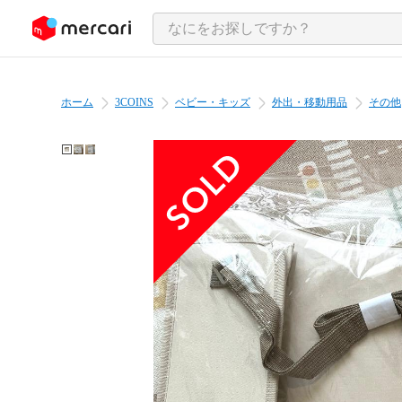
ンツにスキップ
ホーム
3COINS
ベビー・キッズ
外出・移動用品
その他