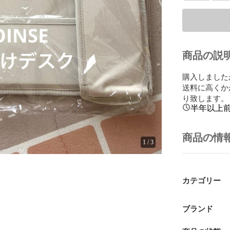
商品の説
購入しました
送料に高くか
り致します。
半年以上
商品の情
1
/
3
カテゴリー
ブランド