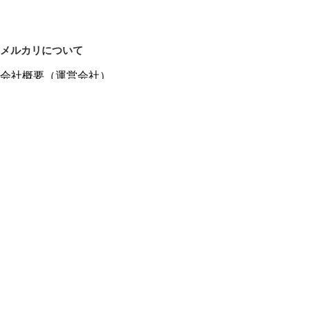
メルカリについて
会社概要（運営会社）
採用情報
プレスリリース
公式ブログ
プレスキット
メルカリUS
メルカリShops
m department（エムデパ）
ヘルプ
ヘルプセンター（ガイド・お問い合わせ）
メルカリShopsでショップを開設する
メルカリShops ショップ管理画面にログイン
メルカリShops出店者向けガイド
お問い合わせ一覧
フリーワードから商品をさがす
プライバシーと利用規約