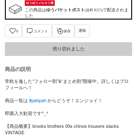
ゆうゆうメルカリ便
この商品は
ゆうパケットポスト
で配送されま
(送料 ¥215)
した
通報
6
コメント
保存
売り切れました
商品の説明
常軌を逸した“フォロー割”&“まとめ割”開催中。詳しくはプロ
フィールへ！

商品一覧は 
#pahpah
 からどうぞ！エンジョイ！

即購入大歓迎です^_^

【商品概要】brooks brothers 00s chinos trousers slacks 
VINTAGE
