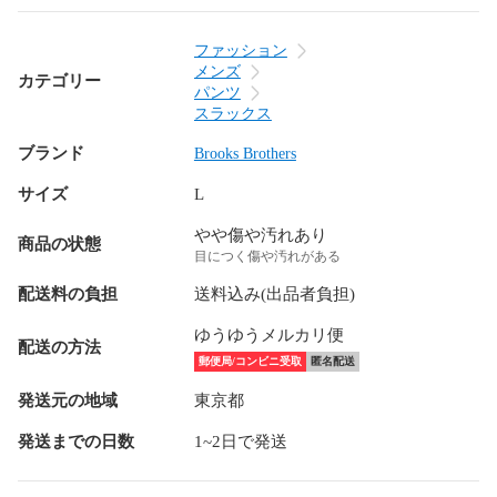
ファッション
メンズ
カテゴリー
パンツ
スラックス
ブランド
Brooks Brothers
サイズ
L
やや傷や汚れあり
商品の状態
目につく傷や汚れがある
配送料の負担
送料込み(出品者負担)
ゆうゆうメルカリ便
配送の方法
郵便局/コンビニ受取
匿名配送
発送元の地域
東京都
発送までの日数
1~2日で発送