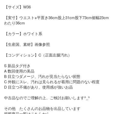
【サイズ】W36

【実寸】ウエスト※平置き36cm股上31cm股下73cm裾幅23cm
わたり36cm

【カラー】ホワイト系

【生産国、素材】画像参照

【コンディション】C（正面左腿汚れ）

S 新品タグ付き

A 数回使用の美品

B 目立つダメージ、汚れが見当たらない状態

C 外観にスレ、汚れは見られるが着用に問題のない程度

D 目立つ不備があり、使用感が強いお品

中古品なのでご理解の上、ご検討お願いします^_^

その他　たくさんのお品物を出品しています
