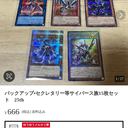
1
/
17
バックアップ•セクレタリー等サイバース族15枚セッ
ト 25th
666
(税込) 送料込み
¥
ゆうゆうメルカリ便