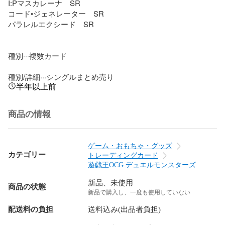
I:Pマスカレーナ　SR

コード•ジェネレーター　SR

パラレルエクシード　SR

種別···複数カード

種別/詳細···シングルまとめ売り
半年以上前
商品の情報
ゲーム・おもちゃ・グッズ
カテゴリー
トレーディングカード
遊戯王OCG デュエルモンスターズ
新品、未使用
商品の状態
新品で購入し、一度も使用していない
配送料の負担
送料込み(出品者負担)