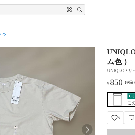
シャツ
UNIQ
ム色 ）
 / 
UNIQLO
サ
850
(税込
¥
らく
こ
5