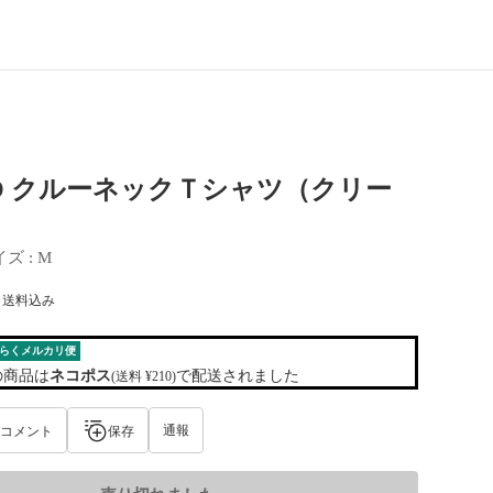
LO クルーネックＴシャツ（クリー
イズ
 : 
M
) 送料込み
らくメルカリ便
の商品は
ネコポス
で配送されました
(送料 ¥210)
通報
コメント
保存