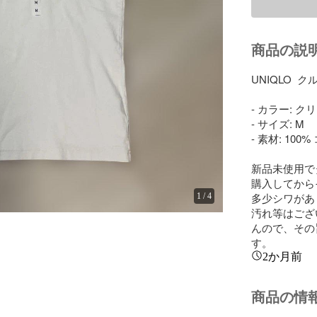
商品の説
UNIQLO 
- カラー: クリ
- サイズ: M

- 素材: 100%
新品未使用で
購入してから
多少シワがあ
1
/
4
汚れ等はござ
んので、その
す。
2か月前
商品の情