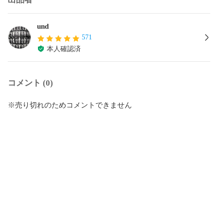
und
571
本人確認済
コメント (0)
※売り切れのためコメントできません