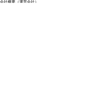
会社概要（運営会社）
採用情報
プレスリリース
公式ブログ
プレスキット
メルカリUS
メルカリShops
m department（エムデパ）
ヘルプ
ヘルプセンター（ガイド・お問い合わせ）
メルカリShopsでショップを開設する
メルカリShops ショップ管理画面にログイン
メルカリShops出店者向けガイド
お問い合わせ一覧
フリーワードから商品をさがす
プライバシーと利用規約
メルカリ利用規約
メルカリShops利用規約
メルカリアンバサダー利用規約
メルカリ My Collection 利用規約