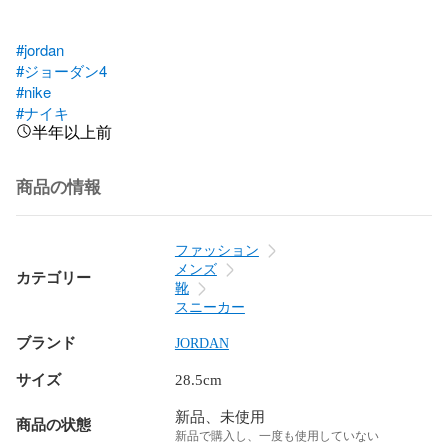
#jordan
#ジョーダン4
#nike
#ナイキ
半年以上前
商品の情報
ファッション
メンズ
カテゴリー
靴
スニーカー
ブランド
JORDAN
サイズ
28.5cm
新品、未使用
商品の状態
新品で購入し、一度も使用していない