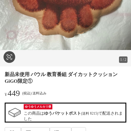
1
/
2
新品未使用 パウル 教育番組 ダイカットクッション
GiGO限定①
449
(税込) 送料込み
¥
ゆうゆうメルカリ便
この商品は
ゆうパケットポスト
で配送されま
(送料 ¥215)
した