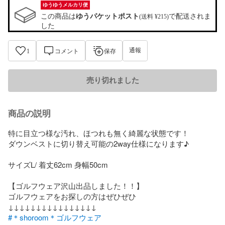
ゆうゆうメルカリ便
この商品は
ゆうパケットポスト
で配送されま
(送料 ¥215)
した
通報
1
コメント
保存
売り切れました
商品の説明
特に目立つ様な汚れ、ほつれも無く綺麗な状態です！

ダウンベストに切り替え可能の2way仕様になります♪

サイズL/ 着丈62cm 身幅50cm

【ゴルフウェア沢山出品しました！！】

ゴルフウェアをお探しの方はぜひぜひ

#＊shoroom＊ゴルフウェア