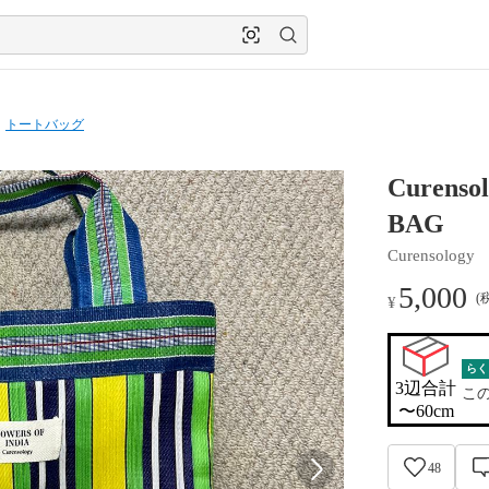
トートバッグ
Curens
BAG
Curensology
5,000
(
¥
らく
3辺合計

こ
〜60cm
48