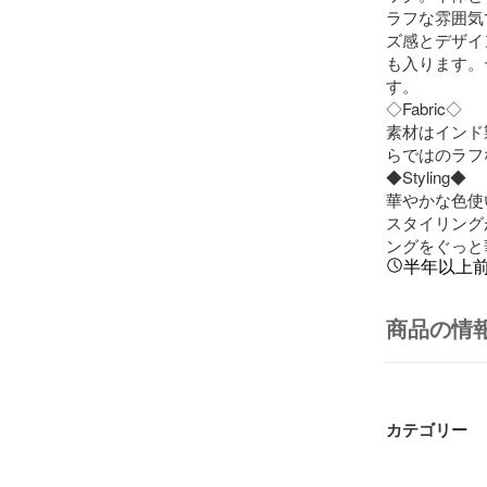
ラフな雰囲気
ズ感とデザイ
も入ります。
す。

◇Fabric◇

素材はインド
らではのラフ
◆Styling◆

華やかな色使
スタイリング
ングをぐっと
半年以上
商品の情
カテゴリー