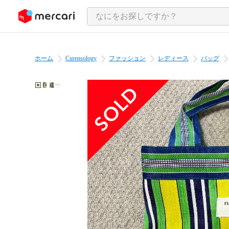
ンツにスキップ
ホーム
Curensology
ファッション
レディース
バッグ