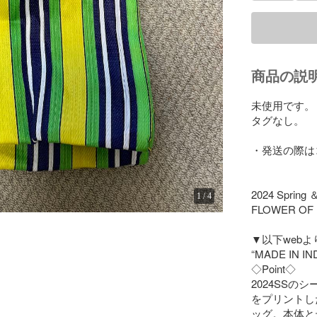
商品の説
未使用です。

タグなし。

・発送の際は
2024 Spring ＆
1
/
4
FLOWER OF I
▼以下webよ
“MADE IN
◇Point◇

2024SSのシ
をプリントし
ッグ。本体と