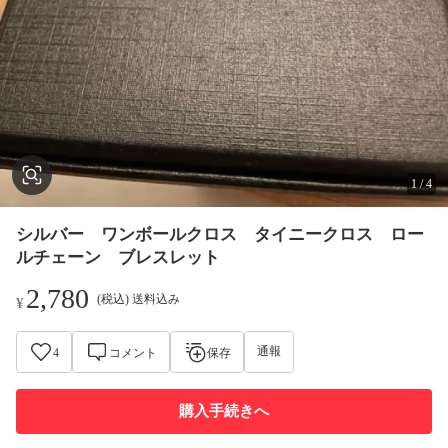
1
/
4
シルバー ワンボールクロス タイニークロス ロー
ルチェーン ブレスレット
2,780
(税込) 送料込み
¥
通報
4
コメント
保存
購入手続きへ