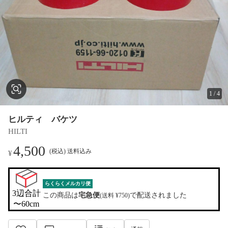
1
/
4
ヒルティ バケツ
HILTI
4,500
(税込) 送料込み
¥
らくらくメルカリ便
3辺合計

この商品は
宅急便
で配送されました
(送料 ¥750)
〜60cm