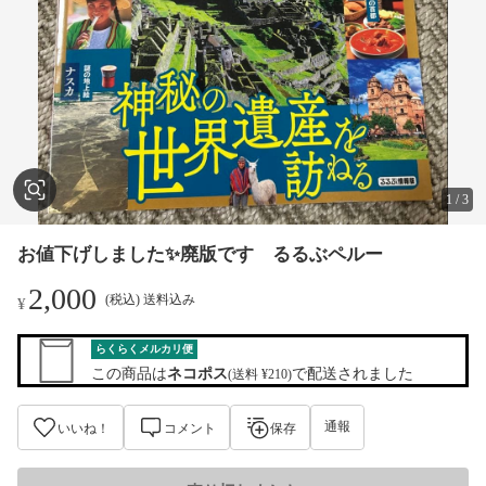
1
/
3
お値下げしました✨廃版です るるぶペルー
2,000
(税込) 送料込み
¥
らくらくメルカリ便
この商品は
ネコポス
で配送されました
(送料 ¥210)
通報
いいね！
コメント
保存