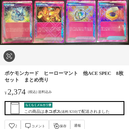
ポケモンカード ヒーローマント 他ACE SPEC 8枚
セット まとめ売り
2,374
(税込) 送料込み
¥
らくらくメルカリ便
この商品は
ネコポス
で配送されました
(送料 ¥210)
通報
2
コメント
保存