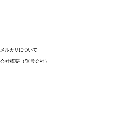
メルカリについて
会社概要（運営会社）
採用情報
プレスリリース
公式ブログ
プレスキット
メルカリUS
メルカリShops
m department（エムデパ）
ヘルプ
ヘルプセンター（ガイド・お問い合わせ）
メルカリShopsでショップを開設する
メルカリShops ショップ管理画面にログイン