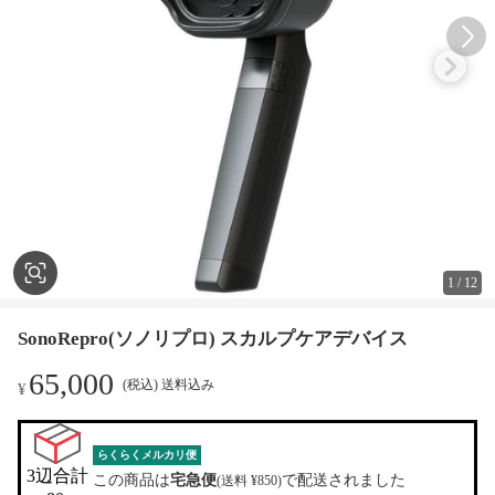
1
/
12
SonoRepro(ソノリプロ) スカルプケアデバイス
65,000
(税込) 送料込み
¥
らくらくメルカリ便
3辺合計

この商品は
宅急便
で配送されました
(送料 ¥850)