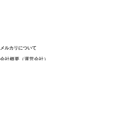
メルカリについて
会社概要（運営会社）
採用情報
プレスリリース
公式ブログ
プレスキット
メルカリUS
メルカリShops
m department（エムデパ）
ヘルプ
ヘルプセンター（ガイド・お問い合わせ）
メルカリShopsでショップを開設する
メルカリShops ショップ管理画面にログイン