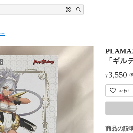
ター
PLAM
「ギル
3,550
(
¥
いいね！
商品の説