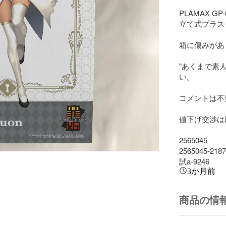
PLAMAX 
立て式プラス
箱に傷みがあ
"あくまで素
い。

コメントは不
値下げ交渉は
2565045

2565045-2187

試a-9246
3か月前
商品の情