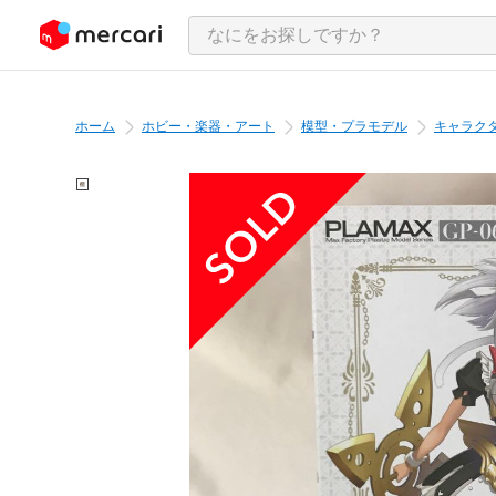
ンツにスキップ
ホーム
ホビー・楽器・アート
模型・プラモデル
キャラク