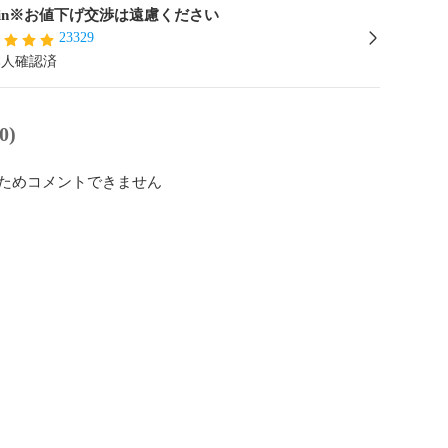
irin※お値下げ交渉は遠慮ください
23329
本人確認済
0)
ためコメントできません