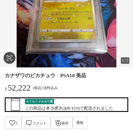
1
/
3
カナザワのピカチュウ PSA10 美品
52,222
(税込) 送料込み
¥
らくらくメルカリ便
この商品は
ネコポス
で配送されました
(送料 ¥210)
通報
2
コメント
保存