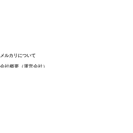
メルカリについて
会社概要（運営会社）
採用情報
プレスリリース
公式ブログ
プレスキット
メルカリUS
メルカリShops
m department（エムデパ）
ヘルプ
ヘルプセンター（ガイド・お問い合わせ）