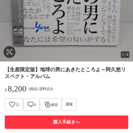
1
/
4
【生産限定版】地球の男にあきたところよ～阿久悠リ
スペクト・アルバム
8,200
(税込) 送料込み
¥
通報
12
8
保存
購入手続きへ