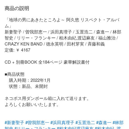
商品の説明
「地球の男にあきたところよ～ 阿久悠 リスペクト・アルバ
ム」

新妻聖子 / 曽我部恵一 / 浜田真理子 / 玉置浩二 / 森進一 / 林部
智史 / リリー・フランキー / 柏木由紀,渡辺麻友 / 福山雅治 / 
CRAZY KEN BAND / 德永英明 / 田村芽実 / 斉藤和義

定価: ￥ 4167

CD + 別冊BOOK 全184ページ 豪華解説書付

■商品状態

　購入時期：2022年1月

　状態：新品、未開封

ネコポス用ダンボール箱に入れて送ります。

よろしくお願いいたします。

#新妻聖子
#曽我部恵一
#浜田真理子
#玉置浩二
#森進一
#林部
智史
#リリー・フランキー
#柏木由紀渡辺麻友
#柏木由紀_渡