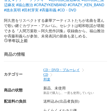
辺麻友
#福山雅治
#CRAZYKENBAND
#CRAZY_KEN_BAND
#德永英明
#田村芽実
#斉藤和義
#CD・DVD
阿久悠をリスペクトする豪華アーティストたちが名曲を選ん
で歌い継ぐカヴァー・アルバム。セレクトは昭和歌謡が堪能
できる『人間万葉歌～阿久悠作詞集』収録曲から。福山雅治
や斉藤和義らが参加。未発表詞の新曲も楽しめる。
半年以上前
商品の情報
CD・DVD・ブルーレイ
カテゴリー
CD
邦楽
新品、未使用
商品の状態
新品で購入し、一度も使用していない
配送料の負担
送料込み(出品者負担)
らくらくメルカリ便