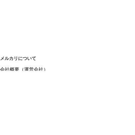
メルカリについて
会社概要（運営会社）
採用情報
プレスリリース
公式ブログ
プレスキット
メルカリUS
メルカリShops
m department（エムデパ）
ヘルプ
ヘルプセンター（ガイド・お問い合わせ）