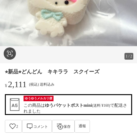
1
/
2
⭐︎新品⭐︎どんどん キキララ スクイーズ
2,111
(税込) 送料込み
¥
ゆうゆうメルカリ便
この商品は
ゆうパケットポストmini
で配送さ
(送料 ¥160)
れました
通報
2
コメント
保存