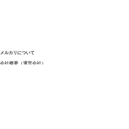
メルカリについて
会社概要（運営会社）
採用情報
プレスリリース
公式ブログ
プレスキット
メルカリUS
メルカリShops
m department（エムデパ）
ヘルプ
ヘルプセンター（ガイド・お問い合わせ）
メルカリShopsでショップを開設する