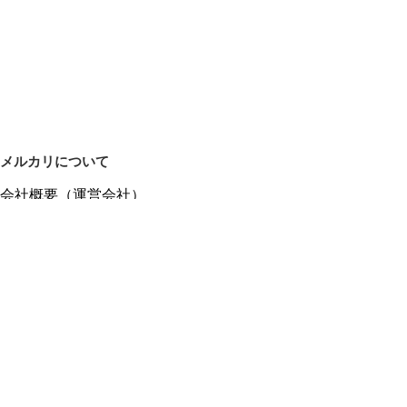
メルカリについて
会社概要（運営会社）
採用情報
プレスリリース
公式ブログ
プレスキット
メルカリUS
メルカリShops
m department（エムデパ）
ヘルプ
ヘルプセンター（ガイド・お問い合わせ）
メルカリShopsでショップを開設する