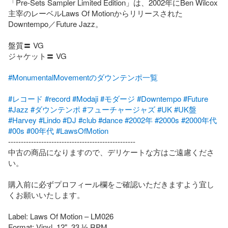
「Pre-Sets Sampler Limited Edition」は、2002年にBen Wilcox
主宰のレーベルLaws Of Motionからリリースされた
Downtempo／Future Jazz。

盤質〓 VG

ジャケット〓 VG

#MonumentalMovementのダウンテンポ一覧
#レコード
#record
#Modaji
#モダージ
#Downtempo
#Future
#Jazz
#ダウンテンポ
#フューチャージャズ
#UK
#UK盤
#Harvey
#Lindo
#DJ
#club
#dance
#2002年
#2000s
#2000年代
#00s
#00年代
#LawsOfMotion
--------------------------------------------------

中古の商品になりますので、デリケートな方はご遠慮くださ
い。

購入前に必ずプロフィール欄をご確認いただきますよう宜し
くお願いいたします。

Label: Laws Of Motion – LM026

Format: Vinyl, 12", 33 ⅓ RPM
