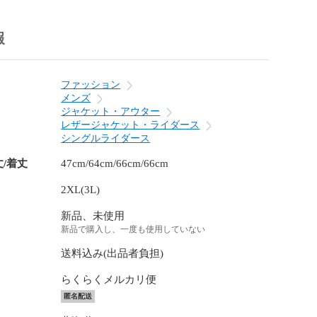
報
ファッション
メンズ
ジャケット・アウター
レザージャケット・ライダース
シングルライダース
丈/着丈
47cm/64cm/66cm/66cm
2XL(3L)
新品、未使用
新品で購入し、一度も使用していない
送料込み(出品者負担)
らくらくメルカリ便
匿名配送