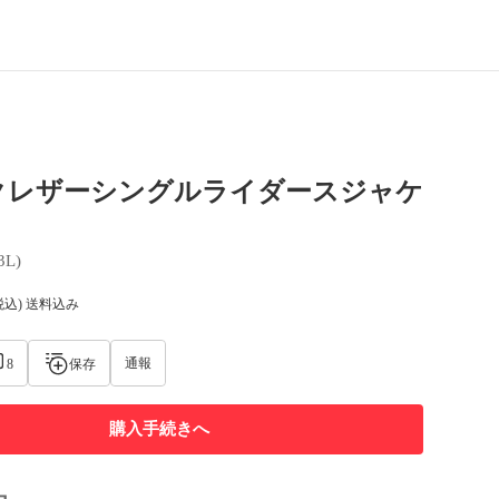
クレザーシングルライダースジャケ
3L)
税込) 送料込み
通報
8
保存
購入手続きへ