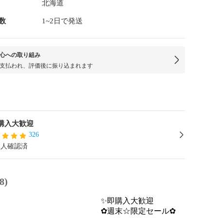
北海道
数
1~2日で発送
心への取り組み
支払われ、評価後に振り込まれます
購入大歓迎
326
本人確認済
8)
✨即購入大歓迎
✿週末☆限定セール✿
