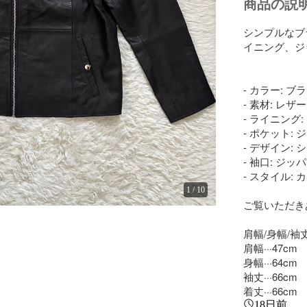
商品の説
シンプルなブ
イニング、ジ
- カラー: ブラ
- 素材: レザー

- ライニング:
- ポケット:
- デザイン:
- 袖口: ジッ
- スタイル: 
1
/
10
ご覧いただき
肩幅/身幅/袖丈
肩幅···47cm

身幅···64cm

袖丈···66cm

着丈···66cm
18日前