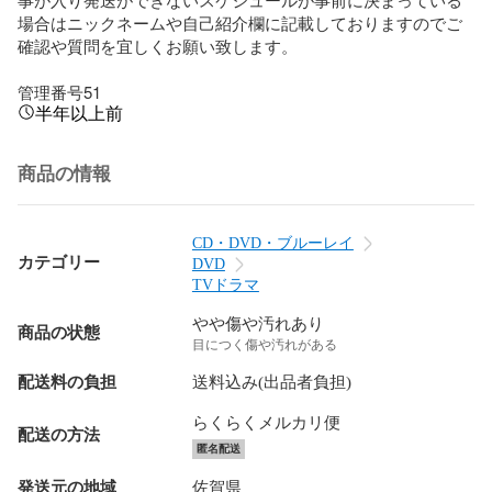
場合はニックネームや自己紹介欄に記載しておりますのでご
確認や質問を宜しくお願い致します。

管理番号51
半年以上前
商品の情報
CD・DVD・ブルーレイ
カテゴリー
DVD
TVドラマ
やや傷や汚れあり
商品の状態
目につく傷や汚れがある
配送料の負担
送料込み(出品者負担)
らくらくメルカリ便
配送の方法
匿名配送
発送元の地域
佐賀県