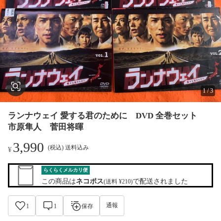
1
/
3
ランナウェイ 愛する君のために DVD 全巻セット
市原隼人 菅田将暉
3,990
(税込) 送料込み
¥
らくらくメルカリ便
この商品は
ネコポス
で配送されました
(送料 ¥210)
通報
1
1
保存