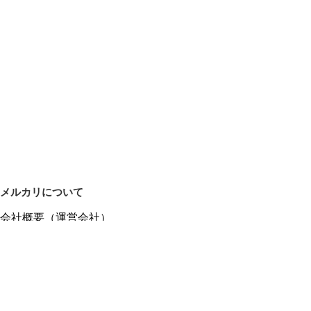
メルカリについて
会社概要（運営会社）
採用情報
プレスリリース
公式ブログ
プレスキット
メルカリUS
メルカリShops